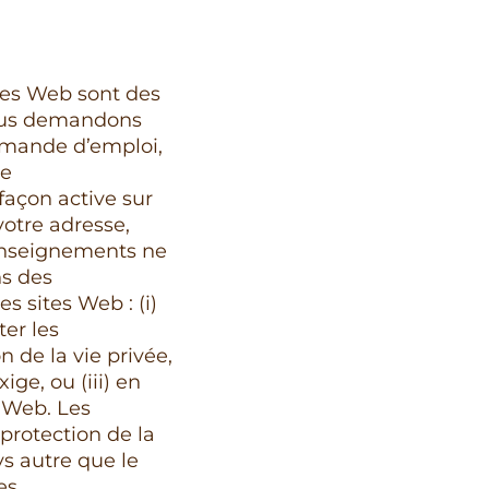
tes Web sont des
vous demandons
demande d’emploi,
de
façon active sur
votre adresse,
renseignements ne
ns des
s sites Web : (i)
ter les
 de la vie privée,
ige, ou (iii) en
s Web. Les
protection de la
ys autre que le
es