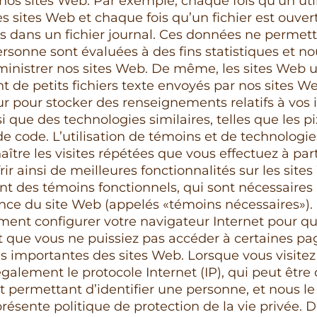
 nos sites Web. Par exemple, chaque fois qu’un uti
es sites Web et chaque fois qu’un fichier est ouve
 dans un fichier journal. Ces données ne permet
ersonne sont évaluées à des fins statistiques et no
ministrer nos sites Web. De même, les sites Web ut
nt de petits fichiers texte envoyés par nos sites 
ur pour stocker des renseignements relatifs à vos i
si que des technologies similaires, telles que les pi
e code. L’utilisation de témoins et de technologie
tre les visites répétées que vous effectuez à part
frir ainsi de meilleures fonctionnalités sur les sit
nt des témoins fonctionnels, qui sont nécessaires
nce du site Web (appelés «témoins nécessaires»).
ent configurer votre navigateur Internet pour qu’i
t que vous ne puissiez pas accéder à certaines pag
ns importantes des sites Web. Lorsque vous visitez 
également le protocole Internet (IP), qui peut êt
permettant d’identifier une personne, et nous l
 présente politique de protection de la vie privée.