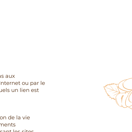
as aux
nternet ou par le
uels un lien est
on de la vie
ements
sant les sites