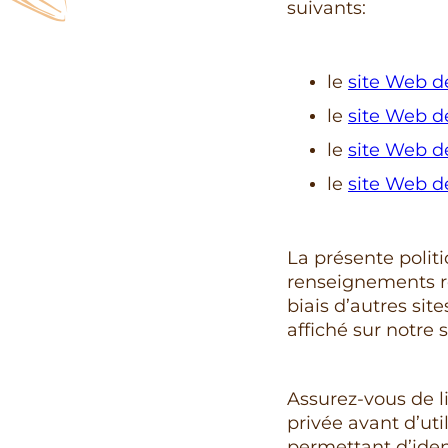
suivants:
le
site Web d
le
site Web de
le
site Web de
le
site Web d
La présente politi
renseignements re
biais d’autres sit
affiché sur notre 
Assurez-vous de li
privée avant d’ut
permettant d’ident