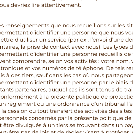
ous devriez lire attentivement.
es renseignements que nous recueillons sur les si
ermettant d’identifier une personne que nous 
ttre d’utiliser un service (par ex., l’envoi d’une 
taires, la prise de contact avec nous). Les types 
rmettant d’identifier une personne recueillis de 
vent comprendre, selon vos activités : votre nom, 
ctronique et vos numéros de téléphone. De tels 
is à des tiers, sauf dans les cas où nous partageo
rmettant d’identifier une personne par le biais de
tants partenaires, auquel cas ils sont tenus de trai
nformément à la présente politique de protection
i, un règlement ou une ordonnance d’un tribunal l’ex
, la cession ou tout transfert des activités des site
rsonnels concernés par la présente politique de 
t être divulgués à un tiers se trouvant dans un pa
t-être pas de lois et de règles visant à protéger l