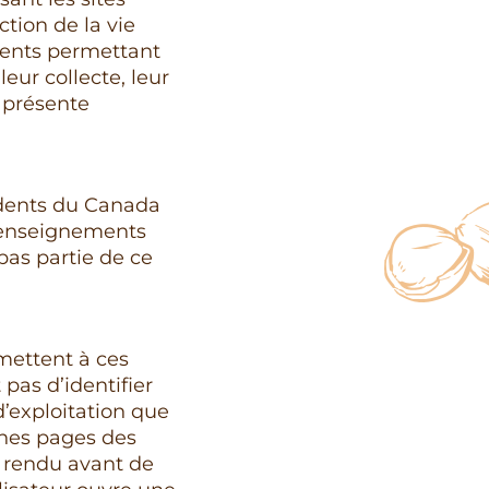
tion de la vie
ents permettant
eur collecte, leur
a présente
idents du Canada
 renseignements
pas partie de ce
mettent à ces
pas d’identifier
’exploitation que
aines pages des
s rendu avant de