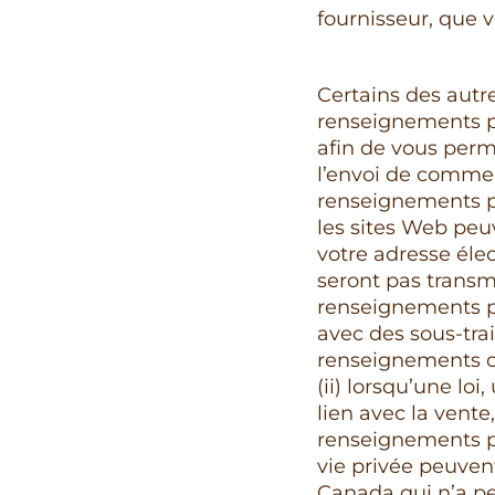
fournisseur, que v
Certains des autr
renseignements p
afin de vous perme
l’envoi de commen
renseignements pe
les sites Web peu
votre adresse éle
seront pas transm
renseignements pe
avec des sous-trai
renseignements co
(ii) lorsqu’une lo
lien avec la vente
renseignements pe
vie privée peuven
Canada qui n’a peu