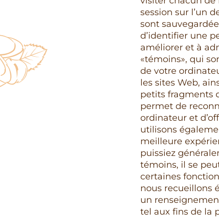
visiter chacun de
session sur l’un d
sont sauvegardées
d’identifier une p
améliorer et à ad
«témoins», qui so
de votre ordinate
les sites Web, ain
petits fragments d
permet de reconnaî
ordinateur et d’of
utilisons égaleme
meilleure expérie
puissiez généralem
témoins, il se peu
certaines fonctio
nous recueillons 
un renseignement 
tel aux fins de la