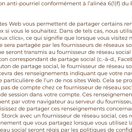
ion anti-pourriel conformément à l’alinéa 6(1)f) du
ites Web vous permettent de partager certains r
x si vous le souhaitez. Dans de tels cas, nous utili
eux clics», ce qui signifie que lorsque vous visitez 
sera partagée par les fournisseurs de réseaux so
 seront transmis au fournisseur de réseau social
ton correspondant de partage social (c.-à-d., Faceb
uton de partage social, le fournisseur de réseau so
cevra des renseignements indiquant que votre na
 particulière de l’un de nos sites Web. Cela se p
pas de compte chez ce fournisseur de réseau soci
 de session dans votre compte. Ces renseignemen
ent par votre navigateur au serveur du fournisse
hoisissez de partager ces renseignements concerna
torck avec un fournisseur de réseau social, ces
gnement que vous partagez lorsque vous utilisez 
eau social seront régis par les politiques de confid