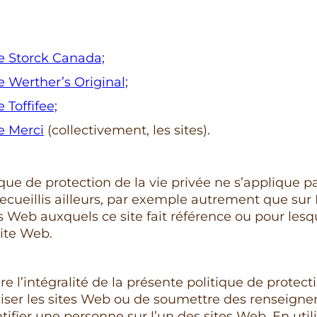
e Storck Canada;
 Werther’s Original;
 Toffifee;
e Merci
(collectivement, les sites).
que de protection de la vie privée ne s’applique p
cueillis ailleurs, par exemple autrement que sur I
es Web auxquels ce site fait référence ou pour lesq
site Web.
re l’intégralité de la présente politique de protecti
iliser les sites Web ou de soumettre des renseign
ifier une personne sur l’un des sites Web. En utili