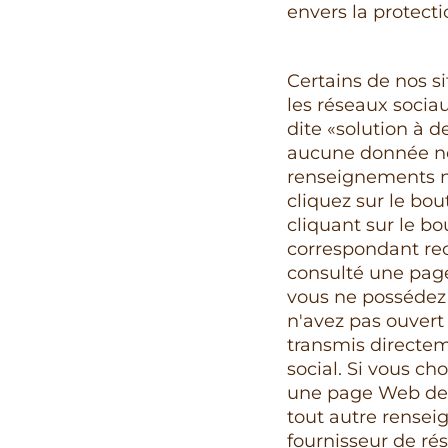
envers la protect
Certains de nos s
les réseaux sociau
dite «solution à d
aucune donnée ne 
renseignements ne
cliquez sur le bou
cliquant sur le bo
correspondant re
consulté une page
vous ne possédez 
n'avez pas ouvert
transmis directem
social. Si vous c
une page Web de S
tout autre rensei
fournisseur de rés