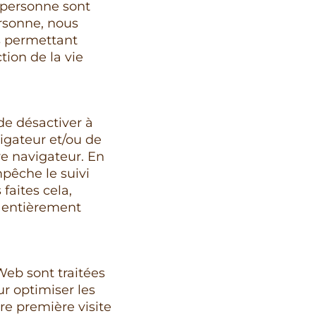
 personne sont
rsonne, nous
s permettant
tion de la vie
de désactiver à
igateur et/ou de
re navigateur. En
mpêche le suivi
faites cela,
t entièrement
 Web sont traitées
r optimiser les
re première visite