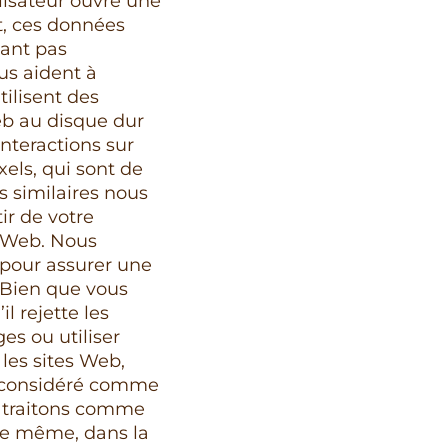
lisateur ouvre une
rt, ces données
tant pas
us aident à
ilisent des
Web au disque dur
nteractions sur
xels, qui sont de
s similaires nous
ir de votre
es Web. Nous
 pour assurer une
 Bien que vous
l rejette les
es ou utiliser
les sites Web,
re considéré comme
e traitons comme
 De même, dans la