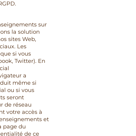
 RGPD.
enseignements sur
sons la solution
nos sites Web,
ciaux. Les
 que si vous
ook, Twitter). En
cial
vigateur a
roduit même si
al ou si vous
ts seront
ur de réseau
nt votre accès à
 renseignements et
la page du
entialité de ce